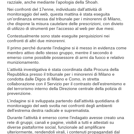
razziale, anche mediante l’apologia della Shoah.
Nei confronti del 17enne, individuato dall’attività di
monitoraggio del web, questa mattina è stata eseguita
un’ordinanza emessa dal tribunale per i minorenni di Milano,
che dispone la misura cautelare delle prescrizioni, con divieto
di utilizzo di strumenti per l’accesso al web per due mesi.
Contestualmente sono state eseguite perquisizioni nei
confronti di altri due minorenni.
Il primo perché durante l’indagine si è messo in evidenza come
membro attivo dello stesso gruppo, mentre il secondo è
emerso come possibile possessore di armi da fuoco e relativo
munizionamento.
L’attività investigativa è stata coordinata dalla Procura della
Repubblica presso il tribunale per i minorenni di Milano e
condotta dalle Digos di Milano e Como, in stretta
collaborazione con il Servizio per il contrasto dell’estremismo e
del terrorismo interno della Direzione centrale della polizia di
prevenzione.
L’indagine si è sviluppata partendo dall’attività quotidiana di
monitoraggio del web svolta nei confronti degli ambienti
dell’estrema destra radicale e suprematista.
Durante l’attività è emerso come l’indagato avesse creato una
rete di gruppi, canali e pagine, visibili a tutti e attestati su
diverse piattaforme social, funzionale ad amplificare
ulteriormente, rendendoli virali, i contenuti propagandati dal