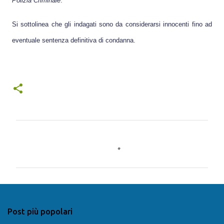
Polizia Criminale
.
Si sottolinea che gli indagati sono da considerarsi innocenti fino ad
eventuale sentenza definitiva di condanna.
C
o
m
m
e
n
Post più popolari
t