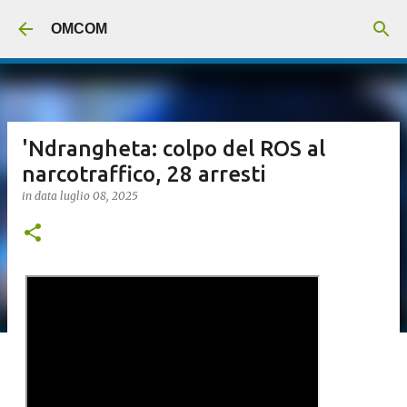
Passa ai contenuti principali
OMCOM
'Ndrangheta: colpo del ROS al
narcotraffico, 28 arresti
in data
luglio 08, 2025