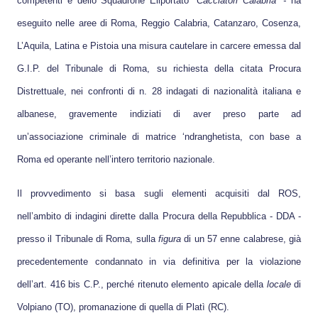
competenti e dello Squadrone Eliportato “
Cacciatori
Calabria” -
ha
eseguito nelle aree di Roma, Reggio Calabria, Catanzaro, Cosenza,
L’Aquila, Latina e Pistoia una misura cautelare in carcere emessa dal
G.I.P. del Tribunale di Roma, su richiesta della citata Procura
Distrettuale, nei confronti di n. 28 indagati di nazionalità italiana e
albanese, gravemente indiziati di aver preso parte ad
un’associazione criminale di matrice ‘ndranghetista, con base a
Roma ed operante nell’intero territorio nazionale.
Il provvedimento si basa sugli elementi acquisiti dal ROS,
nell’ambito di indagini dirette dalla Procura della Repubblica - DDA -
presso il Tribunale di Roma, sulla
figura
di un 57 enne calabrese, già
precedentemente condannato in via definitiva per la violazione
dell’art. 416 bis C.P., perché ritenuto elemento apicale della
locale
di
Volpiano (TO), promanazione di quella di Platì (RC).