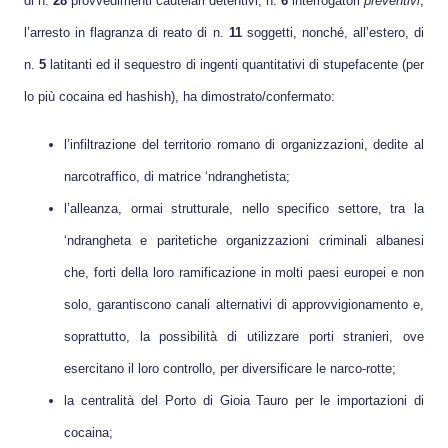
di n.
28
provvedimenti cautelari detentivi, n.
6
interrogatori
preventivi
,
l’arresto in flagranza di reato di n.
11
soggetti, nonché, all’estero, di
n.
5
latitanti ed il sequestro di ingenti quantitativi di stupefacente (per
lo più cocaina ed hashish), ha dimostrato/confermato:
l’infiltrazione del territorio romano di organizzazioni, dedite al
narcotraffico, di matrice ‘ndranghetista;
l’alleanza, ormai strutturale, nello specifico settore, tra la
‘ndrangheta e paritetiche organizzazioni criminali albanesi
che, forti della loro ramificazione in molti paesi europei e non
solo, garantiscono canali alternativi di approvvigionamento e,
soprattutto, la possibilità di utilizzare porti stranieri, ove
esercitano il loro controllo, per diversificare le narco-rotte;
la centralità del Porto di Gioia Tauro per le importazioni di
cocaina;