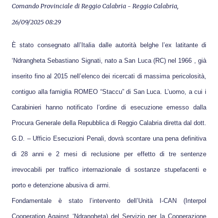
Comando Provinciale di
Reggio Calabria
-
Reggio Calabria
,
26/09/2025 08:29
È stato consegnato all’Italia dalle autorità belghe l’ex latitante di
‘Ndrangheta Sebastiano Signati, nato a San Luca (RC) nel 1966 , già
inserito fino al 2015 nell’elenco dei ricercati di massima pericolosità,
contiguo alla famiglia ROMEO “Staccu” di San Luca. L’uomo, a cui i
Carabinieri hanno notificato l’ordine di esecuzione emesso dalla
Procura Generale della Repubblica di Reggio Calabria diretta dal dott.
G.D. – Ufficio Esecuzioni Penali, dovrà scontare una pena definitiva
di 28 anni e 2 mesi di reclusione per effetto di tre sentenze
irrevocabili per traffico internazionale di sostanze stupefacenti e
porto e detenzione abusiva di armi.
Fondamentale è stato l’intervento dell’Unità I-CAN (Interpol
Cooperation Against ‘Ndrangheta) del Servizio per la Cooperazione