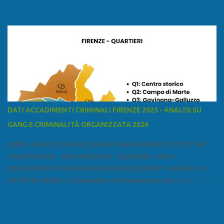
ed è la sesta provincia toscana per superficie. Confina a ovest con il
mar Ligure, a nord - ovest con la provincia di Massa e Carrara, a
nord con l'Emilia-Romagna (province di Reggio Emilia e Modena),
a est con le province di Pistoia e di Firenze, a sud con la provincia di
Pisa. Si può suddividere la provincia in quattro zone: Ÿ la Piana di
Lucca Ÿ la Versilia Ÿ la Media Valle del Serchio Ÿ la Garfagnana
Fonte: wikipedia Presenze mafiose e criminali (principali) Le
presenze mafiose in provincia sono assai rilevanti. Si segnala che
nella relazione del 2001 della Commissione parlamentare
DATI ACCADIMENTI CRIMINALI FIRENZE 2025 - ANALISI SU
d’inchiesta sul fenomeno della mafia, si legge: “… ‘ndrangheta … a
GANG E CRIMINALITÀ ORGANIZZATA 2026
Livorno e Lucca agiscono i clan dei Fedele...” Dalla ricerc...
PARTE ANALITICA RICICLAGGIO DENARO SPORCO I SETTORI
COLPITI SONO: • RISTORAZIONE • ALBERGHI • B&B •
RIVENDITORI CON NEGOZI SENZA ACQUIRENTI • FARMACIA •
ATTIVITÀ VARIE Le 5 domande che bisogna porsi per capire e
comprendere se siamo di fronte ad un caso di riciclaggio sono: •
Chi è? Non bisogna vergognarsi o esser timidi se si vuol capire con
chi si ha a che fare. Se una persona magari è pure reticente. • Cosa