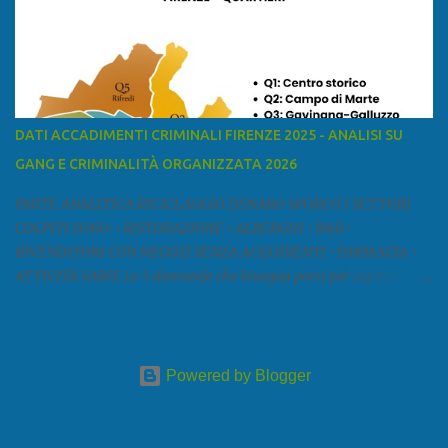
a est con le province di Pistoia e di Firenze, a sud con la provincia di
Pisa. Si può suddividere la provincia in quattro zone: Ÿ la Piana di
Lucca Ÿ la Versilia Ÿ la Media Valle del Serchio Ÿ la Garfagnana
Fonte: wikipedia Presenze mafiose e criminali (principali) Le
presenze mafiose in provincia sono assai rilevanti. Si segnala che
nella relazione del 2001 della Commissione parlamentare
DATI ACCADIMENTI CRIMINALI FIRENZE 2025 - ANALISI SU
d’inchiesta sul fenomeno della mafia, si legge: “… ‘ndrangheta … a
GANG E CRIMINALITÀ ORGANIZZATA 2026
Livorno e Lucca agiscono i clan dei Fedele...” Dalla ricerc...
PARTE ANALITICA RICICLAGGIO DENARO SPORCO I SETTORI
COLPITI SONO: • RISTORAZIONE • ALBERGHI • B&B •
RIVENDITORI CON NEGOZI SENZA ACQUIRENTI • FARMACIA •
ATTIVITÀ VARIE Le 5 domande che bisogna porsi per capire e
comprendere se siamo di fronte ad un caso di riciclaggio sono: •
Chi è? Non bisogna vergognarsi o esser timidi se si vuol capire con
chi si ha a che fare. Se una persona magari è pure reticente. • Cosa
fa? Il mestiere scelto di chi dal nulla compare in un territorio può
Powered by Blogger
essere significativo, soprattutto davanti a tipologie di attività
dietro cui spesso si nascondono gli interessi della criminalità
mafiosa e non (alberghi, compro oro, ristorazione e così via). • Da