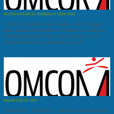
FOCUS OMCOM SU MARSIGLIA 2024-2026
FOCUS SU MARSIGLIA A cura di Salvatore Calleri e Giuseppe
Lumia Marsiglia è la più grande città della Francia meridionale,
capoluogo della regione Provenza-Alpi-Costa Azzurra e del
dipartimento delle Bocche del Rodano, oltre che il
primo porto della Francia, quarto del Mediterraneo e a livello
europeo. Ha 870 731 abitanti stimati nel 2021 e ben 1.895.600
come area metropolitana. Studiare quanto succede a Marsiglia è
molto importante per la geopolitica narcomafiosa perché
Marsiglia ha il porto in asse con la Corsica, Genova, Livorno e
Napoli e le banlieu gemellate con le periferie milanesi. Secondo il
rapporto della DCSA è uno dei principali scali del narcotraffico dal
sudamerica, in particolare Ecuador e Cile. Marsiglia è una città
multietnica, con un 40 per cento di islamici e nonostante questo e
Report LUCCA 2021
nonostante il forte tasso di criminalità che attira molti giovani,
emerge a prescindere dalla religione una forte identità ...
REPORT 2021 - PROVINCIA DI LUCCA A cura di Salvatore Calleri