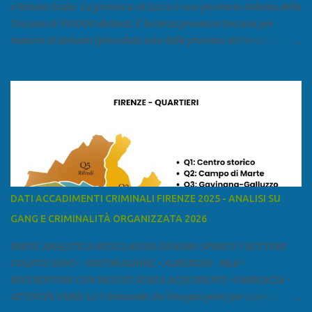
e Renato Scalia La provincia di Lucca è una provincia italiana della
Toscana di 393.000 abitanti. È la terza provincia toscana per
numero di abitanti (preceduta solo dalle province di Firenze e Pisa)
ed è la sesta provincia toscana per superficie. Confina a ovest con il
mar Ligure, a nord - ovest con la provincia di Massa e Carrara, a
nord con l'Emilia-Romagna (province di Reggio Emilia e Modena),
a est con le province di Pistoia e di Firenze, a sud con la provincia di
Pisa. Si può suddividere la provincia in quattro zone: Ÿ la Piana di
Lucca Ÿ la Versilia Ÿ la Media Valle del Serchio Ÿ la Garfagnana
Fonte: wikipedia Presenze mafiose e criminali (principali) Le
presenze mafiose in provincia sono assai rilevanti. Si segnala che
nella relazione del 2001 della Commissione parlamentare
DATI ACCADIMENTI CRIMINALI FIRENZE 2025 - ANALISI SU
d’inchiesta sul fenomeno della mafia, si legge: “… ‘ndrangheta … a
GANG E CRIMINALITÀ ORGANIZZATA 2026
Livorno e Lucca agiscono i clan dei Fedele...” Dalla ricerc...
PARTE ANALITICA RICICLAGGIO DENARO SPORCO I SETTORI
COLPITI SONO: • RISTORAZIONE • ALBERGHI • B&B •
RIVENDITORI CON NEGOZI SENZA ACQUIRENTI • FARMACIA •
ATTIVITÀ VARIE Le 5 domande che bisogna porsi per capire e