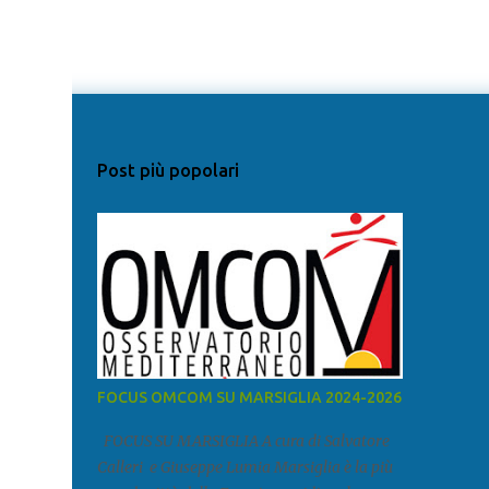
Post più popolari
FOCUS OMCOM SU MARSIGLIA 2024-2026
FOCUS SU MARSIGLIA A cura di Salvatore
Calleri e Giuseppe Lumia Marsiglia è la più