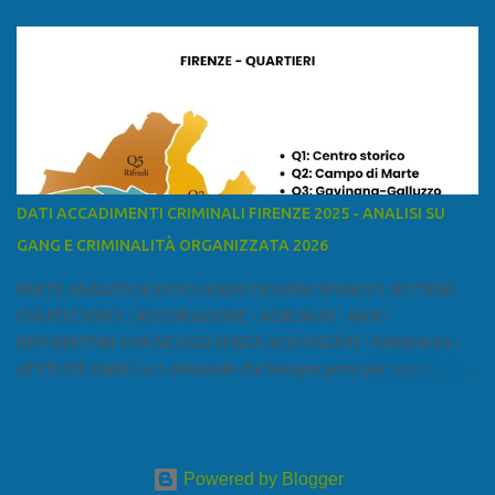
mar Ligure, a nord - ovest con la provincia di Massa e Carrara, a
nord con l'Emilia-Romagna (province di Reggio Emilia e Modena),
a est con le province di Pistoia e di Firenze, a sud con la provincia di
Pisa. Si può suddividere la provincia in quattro zone: Ÿ la Piana di
Lucca Ÿ la Versilia Ÿ la Media Valle del Serchio Ÿ la Garfagnana
Fonte: wikipedia Presenze mafiose e criminali (principali) Le
presenze mafiose in provincia sono assai rilevanti. Si segnala che
nella relazione del 2001 della Commissione parlamentare
DATI ACCADIMENTI CRIMINALI FIRENZE 2025 - ANALISI SU
d’inchiesta sul fenomeno della mafia, si legge: “… ‘ndrangheta … a
GANG E CRIMINALITÀ ORGANIZZATA 2026
Livorno e Lucca agiscono i clan dei Fedele...” Dalla ricerc...
PARTE ANALITICA RICICLAGGIO DENARO SPORCO I SETTORI
COLPITI SONO: • RISTORAZIONE • ALBERGHI • B&B •
RIVENDITORI CON NEGOZI SENZA ACQUIRENTI • FARMACIA •
ATTIVITÀ VARIE Le 5 domande che bisogna porsi per capire e
comprendere se siamo di fronte ad un caso di riciclaggio sono: •
Chi è? Non bisogna vergognarsi o esser timidi se si vuol capire con
chi si ha a che fare. Se una persona magari è pure reticente. • Cosa
fa? Il mestiere scelto di chi dal nulla compare in un territorio può
Powered by Blogger