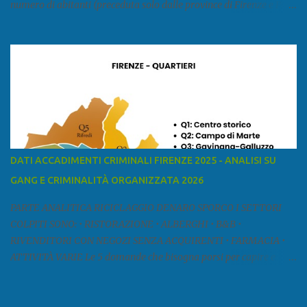
numero di abitanti (preceduta solo dalle province di Firenze e Pisa)
ed è la sesta provincia toscana per superficie. Confina a ovest con il
mar Ligure, a nord - ovest con la provincia di Massa e Carrara, a
nord con l'Emilia-Romagna (province di Reggio Emilia e Modena),
a est con le province di Pistoia e di Firenze, a sud con la provincia di
Pisa. Si può suddividere la provincia in quattro zone: Ÿ la Piana di
Lucca Ÿ la Versilia Ÿ la Media Valle del Serchio Ÿ la Garfagnana
Fonte: wikipedia Presenze mafiose e criminali (principali) Le
presenze mafiose in provincia sono assai rilevanti. Si segnala che
nella relazione del 2001 della Commissione parlamentare
DATI ACCADIMENTI CRIMINALI FIRENZE 2025 - ANALISI SU
d’inchiesta sul fenomeno della mafia, si legge: “… ‘ndrangheta … a
GANG E CRIMINALITÀ ORGANIZZATA 2026
Livorno e Lucca agiscono i clan dei Fedele...” Dalla ricerc...
PARTE ANALITICA RICICLAGGIO DENARO SPORCO I SETTORI
COLPITI SONO: • RISTORAZIONE • ALBERGHI • B&B •
RIVENDITORI CON NEGOZI SENZA ACQUIRENTI • FARMACIA •
ATTIVITÀ VARIE Le 5 domande che bisogna porsi per capire e
comprendere se siamo di fronte ad un caso di riciclaggio sono: •
Chi è? Non bisogna vergognarsi o esser timidi se si vuol capire con
chi si ha a che fare. Se una persona magari è pure reticente. • Cosa