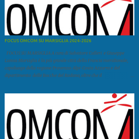
FOCUS OMCOM SU MARSIGLIA 2024-2026
FOCUS SU MARSIGLIA A cura di Salvatore Calleri e Giuseppe
Lumia Marsiglia è la più grande città della Francia meridionale,
capoluogo della regione Provenza-Alpi-Costa Azzurra e del
dipartimento delle Bocche del Rodano, oltre che il
primo porto della Francia, quarto del Mediterraneo e a livello
europeo. Ha 870 731 abitanti stimati nel 2021 e ben 1.895.600
come area metropolitana. Studiare quanto succede a Marsiglia è
molto importante per la geopolitica narcomafiosa perché
Marsiglia ha il porto in asse con la Corsica, Genova, Livorno e
Napoli e le banlieu gemellate con le periferie milanesi. Secondo il
rapporto della DCSA è uno dei principali scali del narcotraffico dal
sudamerica, in particolare Ecuador e Cile. Marsiglia è una città