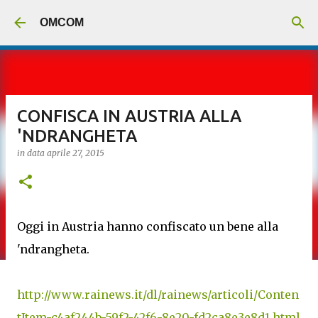
Passa ai contenuti principali
OMCOM
CONFISCA IN AUSTRIA ALLA
'NDRANGHETA
in data
aprile 27, 2015
Oggi in Austria hanno confiscato un bene alla
'ndrangheta.
http://www.rainews.it/dl/rainews/articoli/Conten
tItem-c4af244b-59f2-42f6-8e20-fd2ca8e3e8d1.html