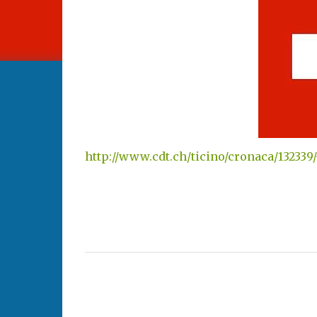
http://www.cdt.ch/ticino/cronaca/13233
C
o
m