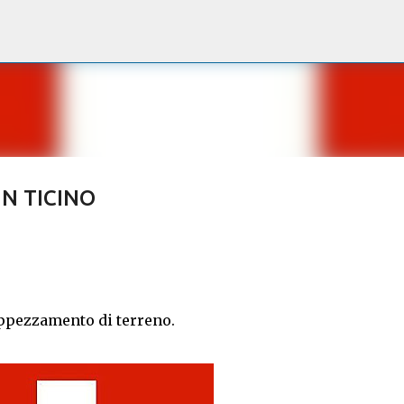
Passa ai contenuti principali
N TICINO
appezzamento di terreno.