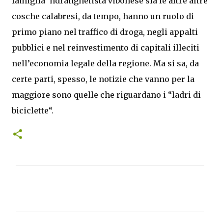
famiglia ‘ndranghetista vibonese sia le altre altre
cosche calabresi, da tempo, hanno un ruolo di
primo piano nel traffico di droga, negli appalti
pubblici e nel reinvestimento di capitali illeciti
nell’economia legale della regione. Ma si sa, da
certe parti, spesso, le notizie che vanno per la
maggiore sono quelle che riguardano i “ladri di
biciclette“.
C
o
m