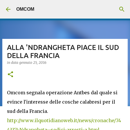
Passa ai contenuti principali
OMCOM
ALLA 'NDRANGHETA PIACE IL SUD
DELLA FRANCIA
in data
gennaio 25, 2016
Omcom segnala operazione Antbes dal quale si
evince l'interesse delle cosche calabresi per il
sud della Francia.
http://www.ilquotidianoweb.it/news/cronache/74
4337/-Ndrangheta--sedici-arresti-a.html