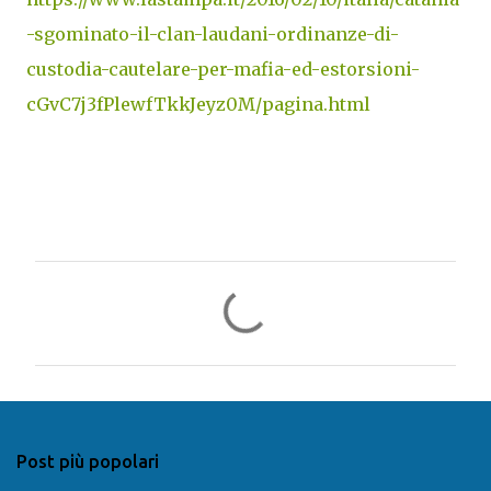
-sgominato-il-clan-laudani-ordinanze-di-
custodia-cautelare-per-mafia-ed-estorsioni-
cGvC7j3fPlewfTkkJeyz0M/pagina.html
C
o
m
m
e
n
Post più popolari
t