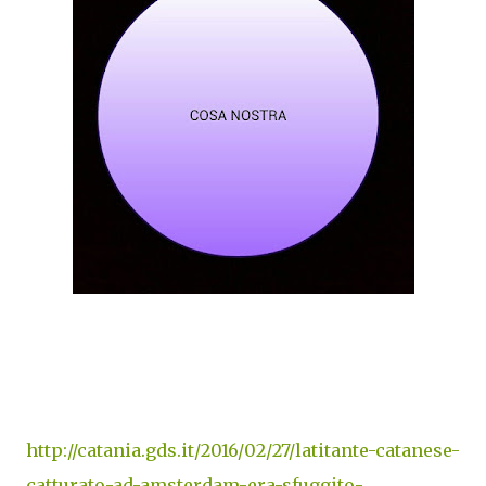
http://catania.gds.it/2016/02/27/latitante-catanese-
catturato-ad-amsterdam-era-sfuggito-