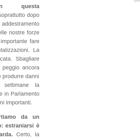
SH
In questa
soprattutto dopo
di addestramento
elle nostre forze
 importante fare
talizzazioni. La
cata. Sbagliare
o peggio ancora
e produrre danni
e settimane la
e in Parlamento
i importanti.
artiamo da un
 estraniarsi è
uarda.
Certo, la