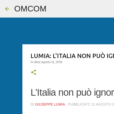
OMCOM
LUMIA: L'ITALIA NON PUÒ I
in data
agosto 11, 2016
L’Italia non può ignor
DI
GIUSEPPE LUMIA
· PUBBLICATO
11 AGOSTO 