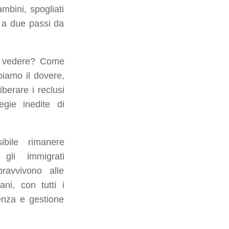
bini, spogliati
, a due passi da
n vedere? Come
iamo il dovere,
berare i reclusi
egie inedite di
bile rimanere
 gli immigrati
avvivono alle
ani, con tutti i
enza e gestione