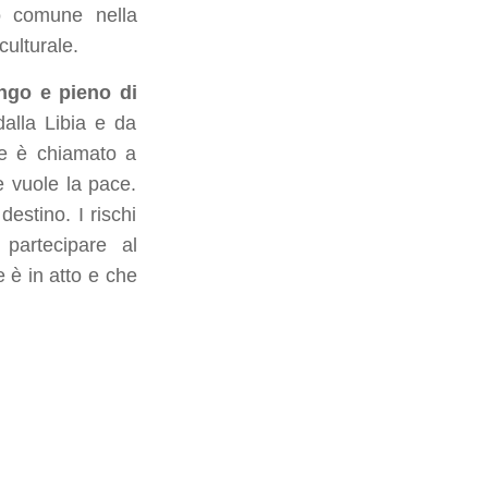
eo comune nella
ulturale.
ngo e pieno di
lla Libia e da
se è chiamato a
e vuole la pace.
estino. I rischi
 partecipare al
e è in atto e che