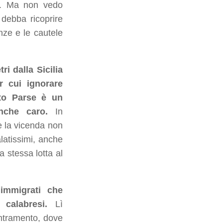
ta. Ma non vedo
 debba ricoprire
nze e le cautele
i dalla Sicilia
er cui ignorare
to Parse è un
nche caro.
In
e la vicenda non
latissimi, anche
la stessa lotta al
 immigrati che
calabresi.
Lì
entramento, dove