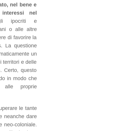
ato, nel bene e
interessi nel
li ipocriti e
ani o alle altre
re di favorire la
s. La questione
omaticamente un
territori e delle
o. Certo, questo
ndo in modo che
alle proprie
superare le tante
ve neanche dare
re neo-coloniale.