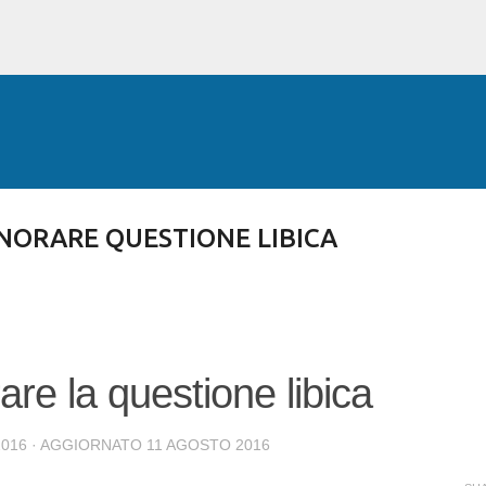
Passa ai contenuti principali
GNORARE QUESTIONE LIBICA
are la questione libica
2016
· AGGIORNATO
11 AGOSTO 2016