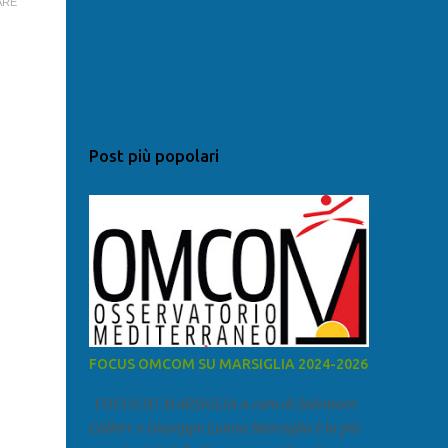
ARE
Post più popolari
FOCUS OMCOM SU MARSIGLIA 2024-2026
FOCUS SU MARSIGLIA A cura di Salvatore
Calleri e Giuseppe Lumia Marsiglia è la più