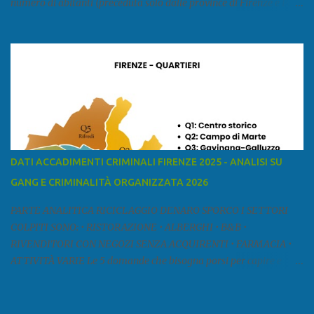
numero di abitanti (preceduta solo dalle province di Firenze e Pisa)
ed è la sesta provincia toscana per superficie. Confina a ovest con il
mar Ligure, a nord - ovest con la provincia di Massa e Carrara, a
nord con l'Emilia-Romagna (province di Reggio Emilia e Modena),
a est con le province di Pistoia e di Firenze, a sud con la provincia di
Pisa. Si può suddividere la provincia in quattro zone: Ÿ la Piana di
Lucca Ÿ la Versilia Ÿ la Media Valle del Serchio Ÿ la Garfagnana
Fonte: wikipedia Presenze mafiose e criminali (principali) Le
presenze mafiose in provincia sono assai rilevanti. Si segnala che
nella relazione del 2001 della Commissione parlamentare
DATI ACCADIMENTI CRIMINALI FIRENZE 2025 - ANALISI SU
d’inchiesta sul fenomeno della mafia, si legge: “… ‘ndrangheta … a
GANG E CRIMINALITÀ ORGANIZZATA 2026
Livorno e Lucca agiscono i clan dei Fedele...” Dalla ricerc...
PARTE ANALITICA RICICLAGGIO DENARO SPORCO I SETTORI
COLPITI SONO: • RISTORAZIONE • ALBERGHI • B&B •
RIVENDITORI CON NEGOZI SENZA ACQUIRENTI • FARMACIA •
ATTIVITÀ VARIE Le 5 domande che bisogna porsi per capire e
comprendere se siamo di fronte ad un caso di riciclaggio sono: •
Chi è? Non bisogna vergognarsi o esser timidi se si vuol capire con
chi si ha a che fare. Se una persona magari è pure reticente. • Cosa