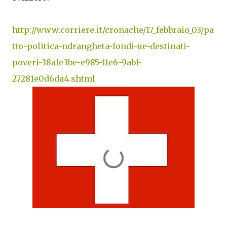
http://www.corriere.it/cronache/17_febbraio_03/pa
tto-politica-ndrangheta-fondi-ue-destinati-
poveri-38afe3be-e985-11e6-9abf-
27281e0d6da4.shtml