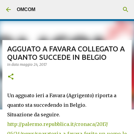
Passa ai contenuti principali
OMCOM
AGGUATO A FAVARA COLLEGATO A
QUANTO SUCCEDE IN BELGIO
in data
maggio 24, 2017
Un agguato ieri a Favara (Agrigento) riporta a
quanto sta succedendo in Belgio.
Situazione da seguire.
http://palermo.repubblica.it/cronaca/2017/
05/24/news/sparatoria_a_favara_ferito_un_uomo_le