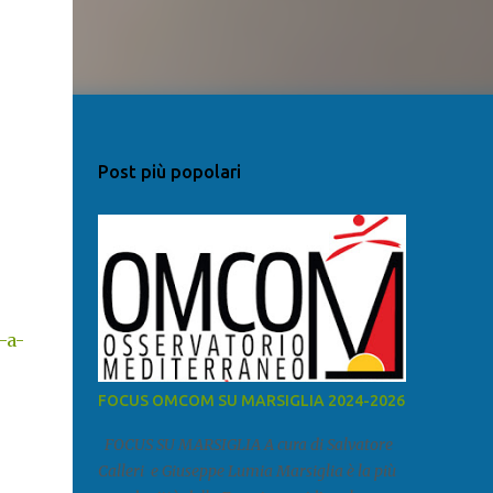
Post più popolari
-a-
FOCUS OMCOM SU MARSIGLIA 2024-2026
FOCUS SU MARSIGLIA A cura di Salvatore
Calleri e Giuseppe Lumia Marsiglia è la più