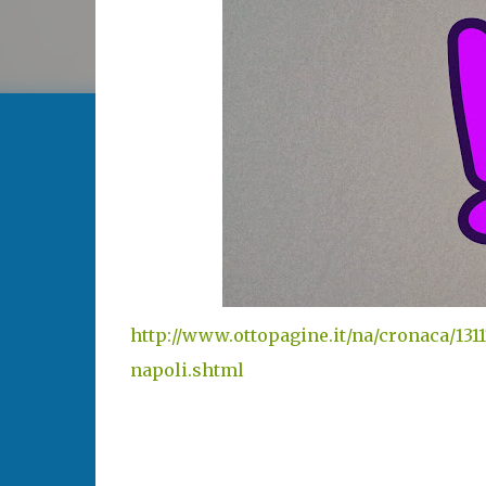
http://www.ottopagine.it/na/cronaca/131
napoli.shtml