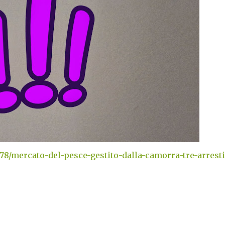
178/mercato-del-pesce-gestito-dalla-camorra-tre-arresti