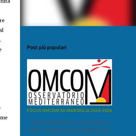
rnita
re
al
.
Post più popolari
e
o
FOCUS OMCOM SU MARSIGLIA 2024-2026
ome
FOCUS SU MARSIGLIA A cura di Salvatore
Calleri e Giuseppe Lumia Marsiglia è la più