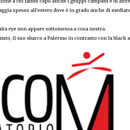
azione a cui fanno capo anche i gruppi campani e di altre
aggia spesso all'estero dove è in grado anche di mediare
rnita eye non appare sottomessa a cosa nostra.
nuto, il suo sbarco a Palermo in contrasto con la black a