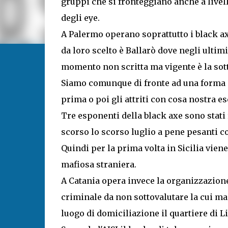
gruppi che si fronteggiano anche a livell
degli eye.
A Palermo operano soprattutto i black ax
da loro scelto è Ballarò dove negli ultimi
momento non scritta ma vigente è la sott
Siamo comunque di fronte ad una forma c
prima o poi gli attriti con cosa nostra e
Tre esponenti della black axe sono stat
scorso lo scorso luglio a pene pesanti c
Quindi per la prima volta in Sicilia vien
mafiosa straniera.
A Catania opera invece la organizzazione
criminale da non sottovalutare la cui m
luogo di domiciliazione il quartiere di L