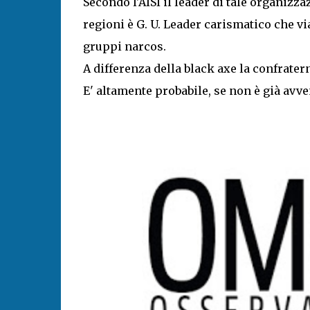
Secondo l'AISI il leader di tale organizz
regioni è G. U. Leader carismatico che vi
gruppi narcos.
A differenza della black axe la confrate
E' altamente probabile, se non è già avve