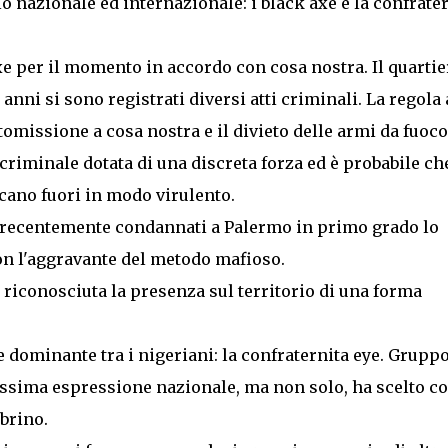
o nazionale ed internazionale: i black axe e la confrate
e per il momento in accordo con cosa nostra. Il quartie
 anni si sono registrati diversi atti criminali. La regola 
omissione a cosa nostra e il divieto delle armi da fuoco
riminale dotata di una discreta forza ed è probabile ch
scano fuori in modo virulento.
i recentemente condannati a Palermo in primo grado lo
on l'aggravante del metodo mafioso.
e riconosciuta la presenza sul territorio di una forma
 dominante tra i nigeriani: la confraternita eye. Grupp
assima espressione nazionale, ma non solo, ha scelto c
ibrino.