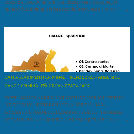
Toscana di 393.000 abitanti. È la terza provincia toscana per
numero di abitanti (preceduta solo dalle province di Firenze e Pisa)
ed è la sesta provincia toscana per superficie. Confina a ovest con il
mar Ligure, a nord - ovest con la provincia di Massa e Carrara, a
nord con l'Emilia-Romagna (province di Reggio Emilia e Modena),
a est con le province di Pistoia e di Firenze, a sud con la provincia di
Pisa. Si può suddividere la provincia in quattro zone: Ÿ la Piana di
Lucca Ÿ la Versilia Ÿ la Media Valle del Serchio Ÿ la Garfagnana
Fonte: wikipedia Presenze mafiose e criminali (principali) Le
presenze mafiose in provincia sono assai rilevanti. Si segnala che
nella relazione del 2001 della Commissione parlamentare
DATI ACCADIMENTI CRIMINALI FIRENZE 2025 - ANALISI SU
d’inchiesta sul fenomeno della mafia, si legge: “… ‘ndrangheta … a
GANG E CRIMINALITÀ ORGANIZZATA 2026
Livorno e Lucca agiscono i clan dei Fedele...” Dalla ricerc...
PARTE ANALITICA RICICLAGGIO DENARO SPORCO I SETTORI
COLPITI SONO: • RISTORAZIONE • ALBERGHI • B&B •
RIVENDITORI CON NEGOZI SENZA ACQUIRENTI • FARMACIA •
ATTIVITÀ VARIE Le 5 domande che bisogna porsi per capire e
comprendere se siamo di fronte ad un caso di riciclaggio sono: •
Chi è? Non bisogna vergognarsi o esser timidi se si vuol capire con