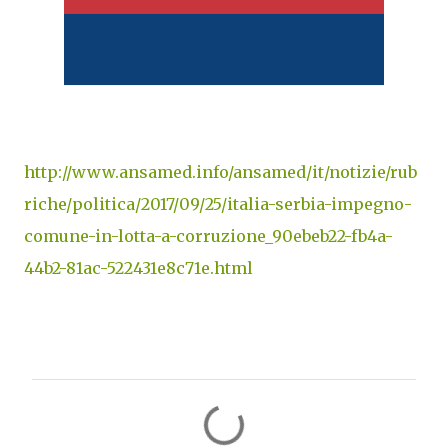
http://www.ansamed.info/ansamed/it/notizie/rub
riche/politica/2017/09/25/italia-serbia-impegno-
comune-in-lotta-a-corruzione_90ebeb22-fb4a-
44b2-81ac-522431e8c71e.html
C
o