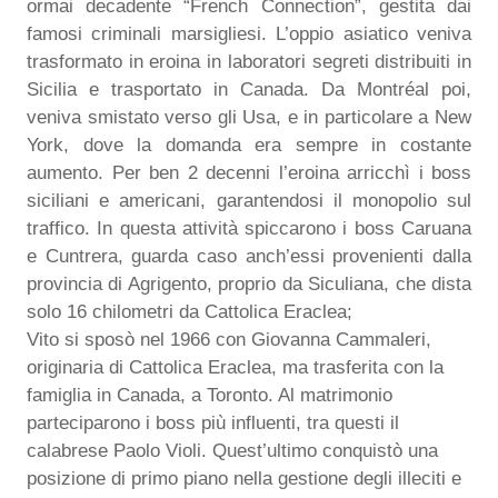
ormai decadente “French Connection”, gestita dai
famosi criminali marsigliesi. L’oppio asiatico veniva
trasformato in eroina in laboratori segreti distribuiti in
Sicilia e trasportato in Canada. Da Montréal poi,
veniva smistato verso gli Usa, e in particolare a New
York, dove la domanda era sempre in costante
aumento. Per ben 2 decenni l’eroina arricchì i boss
siciliani e americani, garantendosi il monopolio sul
traffico. In questa attività spiccarono i boss Caruana
e Cuntrera, guarda caso anch’essi provenienti dalla
provincia di Agrigento, proprio da Siculiana, che dista
solo 16 chilometri da Cattolica Eraclea;
Vito si sposò nel 1966 con Giovanna Cammaleri,
originaria di Cattolica Eraclea, ma trasferita con la
famiglia in Canada, a Toronto. Al matrimonio
parteciparono i boss più influenti, tra questi il
calabrese Paolo Violi. Quest’ultimo conquistò una
posizione di primo piano nella gestione degli illeciti e