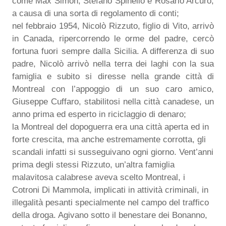
come Max Simon, Stefano Spinello e Rosario Arcuro,
a causa di una sorta di regolamento di conti;
nel febbraio 1954, Nicolò Rizzuto, figlio di Vito, arrivò
in Canada, ripercorrendo le orme del padre, cercò
fortuna fuori sempre dalla Sicilia. A differenza di suo
padre, Nicolò arrivò nella terra dei laghi con la sua
famiglia e subito si diresse nella grande città di
Montreal con l’appoggio di un suo caro amico,
Giuseppe Cuffaro, stabilitosi nella città canadese, un
anno prima ed esperto in riciclaggio di denaro;
la Montreal del dopoguerra era una città aperta ed in
forte crescita, ma anche estremamente corrotta, gli
scandali infatti si susseguivano ogni giorno. Vent’anni
prima degli stessi Rizzuto, un’altra famiglia
malavitosa calabrese aveva scelto Montreal, i
Cotroni Di Mammola, implicati in attività criminali, in
illegalità pesanti specialmente nel campo del traffico
della droga. Agivano sotto il benestare dei Bonanno,