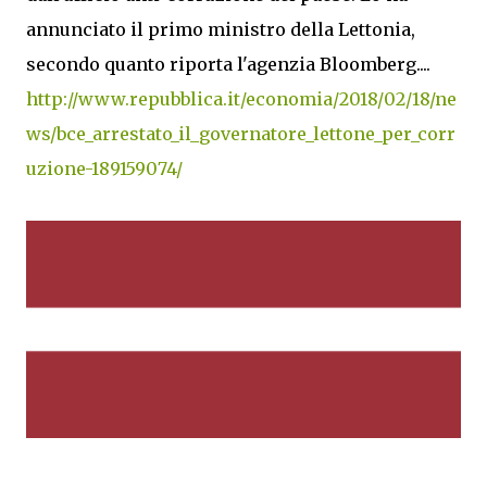
annunciato il primo ministro della Lettonia,
secondo quanto riporta l'agenzia Bloomberg....
http://www.repubblica.it/economia/2018/02/18/ne
ws/bce_arrestato_il_governatore_lettone_per_corr
uzione-189159074/