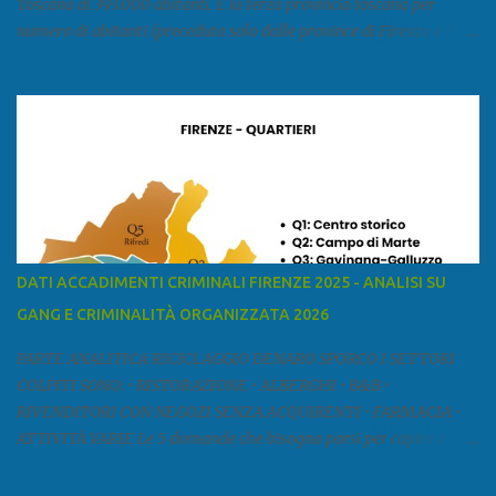
Toscana di 393.000 abitanti. È la terza provincia toscana per
numero di abitanti (preceduta solo dalle province di Firenze e Pisa)
ed è la sesta provincia toscana per superficie. Confina a ovest con il
mar Ligure, a nord - ovest con la provincia di Massa e Carrara, a
nord con l'Emilia-Romagna (province di Reggio Emilia e Modena),
a est con le province di Pistoia e di Firenze, a sud con la provincia di
Pisa. Si può suddividere la provincia in quattro zone: Ÿ la Piana di
Lucca Ÿ la Versilia Ÿ la Media Valle del Serchio Ÿ la Garfagnana
Fonte: wikipedia Presenze mafiose e criminali (principali) Le
presenze mafiose in provincia sono assai rilevanti. Si segnala che
nella relazione del 2001 della Commissione parlamentare
DATI ACCADIMENTI CRIMINALI FIRENZE 2025 - ANALISI SU
d’inchiesta sul fenomeno della mafia, si legge: “… ‘ndrangheta … a
GANG E CRIMINALITÀ ORGANIZZATA 2026
Livorno e Lucca agiscono i clan dei Fedele...” Dalla ricerc...
PARTE ANALITICA RICICLAGGIO DENARO SPORCO I SETTORI
COLPITI SONO: • RISTORAZIONE • ALBERGHI • B&B •
RIVENDITORI CON NEGOZI SENZA ACQUIRENTI • FARMACIA •
ATTIVITÀ VARIE Le 5 domande che bisogna porsi per capire e
comprendere se siamo di fronte ad un caso di riciclaggio sono: •
Chi è? Non bisogna vergognarsi o esser timidi se si vuol capire con