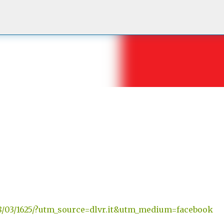
Passa ai contenuti principali
018/03/1625/?utm_source=dlvr.it&utm_medium=facebook