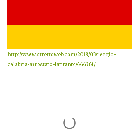
http://www.strettoweb.com/2018/03/reggio-
calabria-arrestato-latitante/666361/
C
o
m