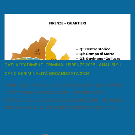
ed è la sesta provincia toscana per superficie. Confina a ovest con il
mar Ligure, a nord - ovest con la provincia di Massa e Carrara, a
nord con l'Emilia-Romagna (province di Reggio Emilia e Modena),
a est con le province di Pistoia e di Firenze, a sud con la provincia di
Pisa. Si può suddividere la provincia in quattro zone: Ÿ la Piana di
Lucca Ÿ la Versilia Ÿ la Media Valle del Serchio Ÿ la Garfagnana
Fonte: wikipedia Presenze mafiose e criminali (principali) Le
presenze mafiose in provincia sono assai rilevanti. Si segnala che
nella relazione del 2001 della Commissione parlamentare
DATI ACCADIMENTI CRIMINALI FIRENZE 2025 - ANALISI SU
d’inchiesta sul fenomeno della mafia, si legge: “… ‘ndrangheta … a
GANG E CRIMINALITÀ ORGANIZZATA 2026
Livorno e Lucca agiscono i clan dei Fedele...” Dalla ricerc...
PARTE ANALITICA RICICLAGGIO DENARO SPORCO I SETTORI
COLPITI SONO: • RISTORAZIONE • ALBERGHI • B&B •
RIVENDITORI CON NEGOZI SENZA ACQUIRENTI • FARMACIA •
ATTIVITÀ VARIE Le 5 domande che bisogna porsi per capire e
comprendere se siamo di fronte ad un caso di riciclaggio sono: •
Chi è? Non bisogna vergognarsi o esser timidi se si vuol capire con
chi si ha a che fare. Se una persona magari è pure reticente. • Cosa