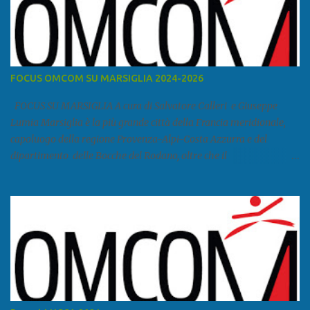
FOCUS OMCOM SU MARSIGLIA 2024-2026
FOCUS SU MARSIGLIA A cura di Salvatore Calleri e Giuseppe
Lumia Marsiglia è la più grande città della Francia meridionale,
capoluogo della regione Provenza-Alpi-Costa Azzurra e del
dipartimento delle Bocche del Rodano, oltre che il
primo porto della Francia, quarto del Mediterraneo e a livello
europeo. Ha 870 731 abitanti stimati nel 2021 e ben 1.895.600
come area metropolitana. Studiare quanto succede a Marsiglia è
molto importante per la geopolitica narcomafiosa perché
Marsiglia ha il porto in asse con la Corsica, Genova, Livorno e
Napoli e le banlieu gemellate con le periferie milanesi. Secondo il
rapporto della DCSA è uno dei principali scali del narcotraffico dal
sudamerica, in particolare Ecuador e Cile. Marsiglia è una città
multietnica, con un 40 per cento di islamici e nonostante questo e