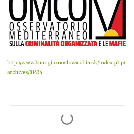
http://www.buongiornoslovacchia.sk/index.php/
archives/81434
C
o
m