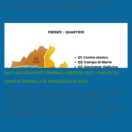
numero di abitanti (preceduta solo dalle province di Firenze e Pisa)
ed è la sesta provincia toscana per superficie. Confina a ovest con il
mar Ligure, a nord - ovest con la provincia di Massa e Carrara, a
nord con l'Emilia-Romagna (province di Reggio Emilia e Modena),
a est con le province di Pistoia e di Firenze, a sud con la provincia di
Pisa. Si può suddividere la provincia in quattro zone: Ÿ la Piana di
Lucca Ÿ la Versilia Ÿ la Media Valle del Serchio Ÿ la Garfagnana
Fonte: wikipedia Presenze mafiose e criminali (principali) Le
presenze mafiose in provincia sono assai rilevanti. Si segnala che
nella relazione del 2001 della Commissione parlamentare
DATI ACCADIMENTI CRIMINALI FIRENZE 2025 - ANALISI SU
d’inchiesta sul fenomeno della mafia, si legge: “… ‘ndrangheta … a
GANG E CRIMINALITÀ ORGANIZZATA 2026
Livorno e Lucca agiscono i clan dei Fedele...” Dalla ricerc...
PARTE ANALITICA RICICLAGGIO DENARO SPORCO I SETTORI
COLPITI SONO: • RISTORAZIONE • ALBERGHI • B&B •
RIVENDITORI CON NEGOZI SENZA ACQUIRENTI • FARMACIA •
ATTIVITÀ VARIE Le 5 domande che bisogna porsi per capire e
comprendere se siamo di fronte ad un caso di riciclaggio sono: •
Chi è? Non bisogna vergognarsi o esser timidi se si vuol capire con