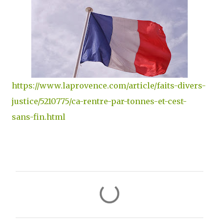
https://www.laprovence.com/article/faits-divers-
justice/5210775/ca-rentre-par-tonnes-et-cest-
sans-fin.html
C
o
m