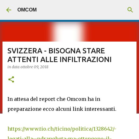
Passa ai contenuti principali
OMCOM
SVIZZERA - BISOGNA STARE
ATTENTI ALLE INFILTRAZIONI
in data
ottobre 09, 2018
In attesa del report che Omcom ha in
preparazione ecco alcuni link interessanti.
https://www.tio.ch/ticino/politica/1328642/-
legati-alla--ndrangheta-ma-ottengono-il-