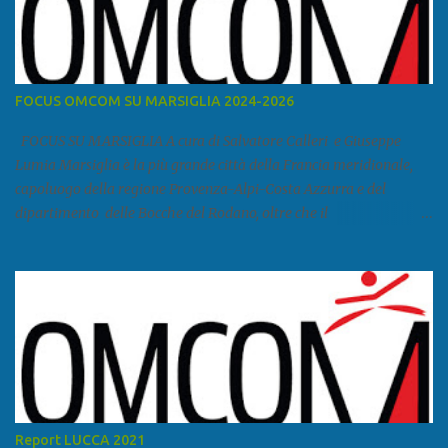
FOCUS OMCOM SU MARSIGLIA 2024-2026
FOCUS SU MARSIGLIA A cura di Salvatore Calleri e Giuseppe
Lumia Marsiglia è la più grande città della Francia meridionale,
capoluogo della regione Provenza-Alpi-Costa Azzurra e del
dipartimento delle Bocche del Rodano, oltre che il
primo porto della Francia, quarto del Mediterraneo e a livello
europeo. Ha 870 731 abitanti stimati nel 2021 e ben 1.895.600
come area metropolitana. Studiare quanto succede a Marsiglia è
molto importante per la geopolitica narcomafiosa perché
Marsiglia ha il porto in asse con la Corsica, Genova, Livorno e
Napoli e le banlieu gemellate con le periferie milanesi. Secondo il
rapporto della DCSA è uno dei principali scali del narcotraffico dal
sudamerica, in particolare Ecuador e Cile. Marsiglia è una città
multietnica, con un 40 per cento di islamici e nonostante questo e
Report LUCCA 2021