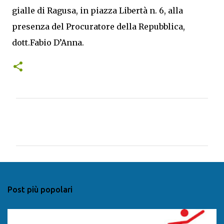
gialle di Ragusa, in piazza Libertà n. 6, alla
presenza del Procuratore della Repubblica,
dott.Fabio D’Anna.
C
o
m
m
e
n
Post più popolari
t
i