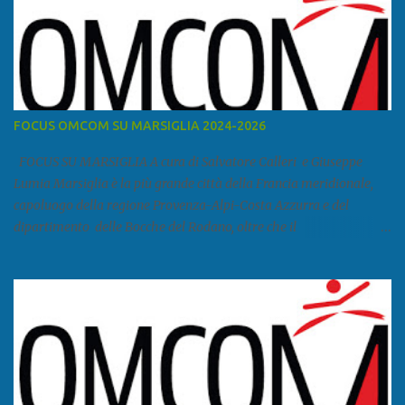
FOCUS OMCOM SU MARSIGLIA 2024-2026
FOCUS SU MARSIGLIA A cura di Salvatore Calleri e Giuseppe
Lumia Marsiglia è la più grande città della Francia meridionale,
capoluogo della regione Provenza-Alpi-Costa Azzurra e del
dipartimento delle Bocche del Rodano, oltre che il
primo porto della Francia, quarto del Mediterraneo e a livello
europeo. Ha 870 731 abitanti stimati nel 2021 e ben 1.895.600
come area metropolitana. Studiare quanto succede a Marsiglia è
molto importante per la geopolitica narcomafiosa perché
Marsiglia ha il porto in asse con la Corsica, Genova, Livorno e
Napoli e le banlieu gemellate con le periferie milanesi. Secondo il
rapporto della DCSA è uno dei principali scali del narcotraffico dal
sudamerica, in particolare Ecuador e Cile. Marsiglia è una città