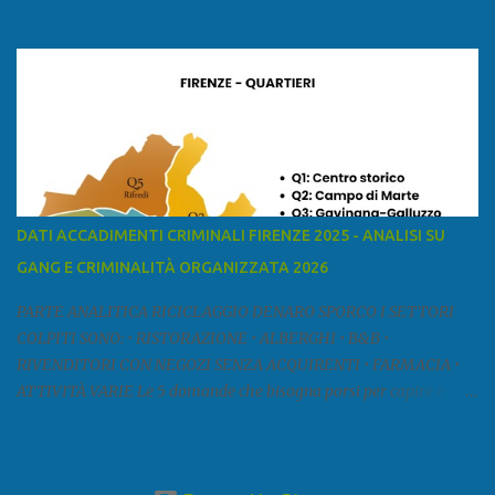
ed è la sesta provincia toscana per superficie. Confina a ovest con il
mar Ligure, a nord - ovest con la provincia di Massa e Carrara, a
nord con l'Emilia-Romagna (province di Reggio Emilia e Modena),
a est con le province di Pistoia e di Firenze, a sud con la provincia di
Pisa. Si può suddividere la provincia in quattro zone: Ÿ la Piana di
Lucca Ÿ la Versilia Ÿ la Media Valle del Serchio Ÿ la Garfagnana
Fonte: wikipedia Presenze mafiose e criminali (principali) Le
presenze mafiose in provincia sono assai rilevanti. Si segnala che
nella relazione del 2001 della Commissione parlamentare
DATI ACCADIMENTI CRIMINALI FIRENZE 2025 - ANALISI SU
d’inchiesta sul fenomeno della mafia, si legge: “… ‘ndrangheta … a
GANG E CRIMINALITÀ ORGANIZZATA 2026
Livorno e Lucca agiscono i clan dei Fedele...” Dalla ricerc...
PARTE ANALITICA RICICLAGGIO DENARO SPORCO I SETTORI
COLPITI SONO: • RISTORAZIONE • ALBERGHI • B&B •
RIVENDITORI CON NEGOZI SENZA ACQUIRENTI • FARMACIA •
ATTIVITÀ VARIE Le 5 domande che bisogna porsi per capire e
comprendere se siamo di fronte ad un caso di riciclaggio sono: •
Chi è? Non bisogna vergognarsi o esser timidi se si vuol capire con
chi si ha a che fare. Se una persona magari è pure reticente. • Cosa