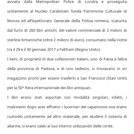
avviata dalla Metropolitan Police di Londra e proseguita
unitamente al Nucleo Carabinieri Tutela Patrimonio Culturale di
Monza ed all’Ispettorato Generale della Polizia romena, scaturita
dal furto di 260 libri antichi, del valore commerciale di 2 milioni di
sterline britanniche (oltre 2 milioni di euro), consumato nella notte
tra il 29 e il 30 gennaio 2017 a Feltham (Regno Unito).
I beni, di proprietà di due collezionisti italiani, uno di Pavia e l’altra
della provincia di Padova, e di uno tedesco, si trovavano in un
magazzino pronti per essere trasferiti a San Francisco (Stati Uniti)
per la 50^ fiera internazionale dei libri antiquari.
I libri erano stati asportati con modalità singolari, infatti, i
malviventi dopo aver effratto i lucernari del capannone ove erano
custoditi unitamente ad altro materiale, per eludere il sistema di
allarme, si erano calati al suo interno utilizzando delle corde.