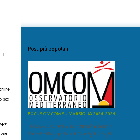
Post più popolari
online
op box
FOCUS OMCOM SU MARSIGLIA 2024-2026
ropei.
FOCUS SU MARSIGLIA A cura di Salvatore
Calleri e Giuseppe Lumia Marsiglia è la più
erose