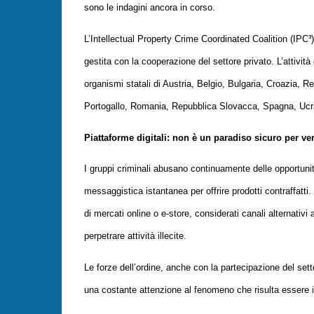
sono le indagini ancora in corso.
L’Intellectual Property Crime Coordinated Coalition (IPC³)
gestita con la cooperazione del settore privato. L’attivit
organismi statali di Austria, Belgio, Bulgaria, Croazia, R
Portogallo, Romania, Repubblica Slovacca, Spagna, Ucr
Piattaforme digitali: non è un paradiso sicuro per ve
I gruppi criminali abusano continuamente delle opportunit
messaggistica istantanea per offrire prodotti contraffatti
di mercati online o e-store, considerati canali alternativi
perpetrare attività illecite.
Le forze dell’ordine, anche con la partecipazione del sett
una costante attenzione al fenomeno che risulta essere i