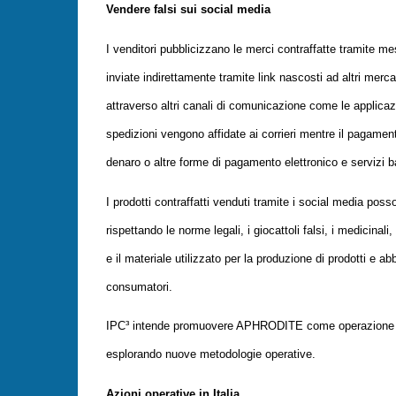
Vendere falsi sui social media
I venditori pubblicizzano le merci contraffatte tramite m
inviate indirettamente tramite link nascosti ad altri mercati
attraverso altri canali di comunicazione come le applica
spedizioni vengono affidate ai corrieri mentre il pagament
denaro o altre forme di pagamento elettronico e servizi b
I prodotti contraffatti venduti tramite i social media po
rispettando le norme legali, i giocattoli falsi, i medicinali,
e il materiale utilizzato per la produzione di prodotti e 
consumatori.
IPC³ intende promuovere APHRODITE come operazione ric
esplorando nuove metodologie operative.
Azioni operative in Italia