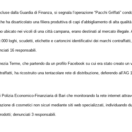
concluse dalla Guardia di Finanza, si segnala l’operazione “Pacchi Griffati” cond
 ha disarticolato una filiera produttiva di capi d’abbigliamento di alta qualità
no ubicato nei vicoli di una città campana, erano destinati al mercato illegale. 
000 loghi, scudetti, etichette e cartoncini identificativi dei marchi contraffatti,
ciati 16 responsabili.
zia Terme, che partendo da un profilo Facebook su cui era stato creato un 
affatti, ha ricostruito una tentacolare rete di distribuzione, deferendo all’AG 
Polizia Economico-Finanziaria di Bari che monitorando la rete internet attrav
zazione di cosmetici non sicuri mediante siti web specializzati, individuando d
rodotti; denunciati 3 responsabili.