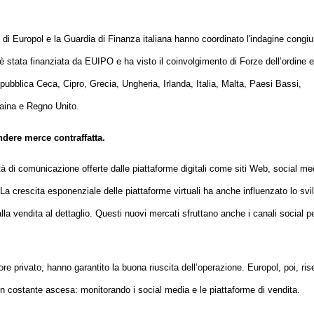
 di Europol e la Guardia di Finanza italiana hanno coordinato l'indagine congiu
à è stata finanziata da EUIPO e ha visto il coinvolgimento di Forze dell’ordine e
epubblica Ceca, Cipro, Grecia, Ungheria, Irlanda, Italia, Malta, Paesi Bassi,
aina e Regno Unito.
ndere merce contraffatta.
à di comunicazione offerte dalle piattaforme digitali come siti Web, social me
. La crescita esponenziale delle piattaforme virtuali ha anche influenzato lo svi
 alla vendita al dettaglio. Questi nuovi mercati sfruttano anche i canali social p
ore privato, hanno garantito la buona riuscita dell’operazione. Europol, poi, ris
n costante ascesa: monitorando i social media e le piattaforme di vendita.