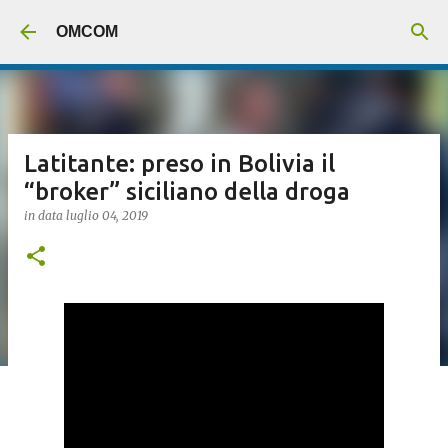
Passa ai contenuti principali
OMCOM
Latitante: preso in Bolivia il
“broker” siciliano della droga
in data
luglio 04, 2019