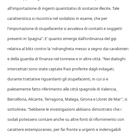
all'importazione di ingenti quantitativi di sostanze illecite. Tale
caratteristica si riscontra nel sodalizio in esame, che per
l'importazione di stupefacente si avvaleva di contatti e soggetti
presenti in Spagna". E' quanto emerge dall'ordinanza del gip
relativa al blitz contro la 'ndrangheta messo a segno dai carabinieri
e della guardia di finanza nel torinese e in altre città. "Nei dialoghi
intercettati sono state captate frasi proferite dagli indagati,
durante trattative riguardanti gli stupefacenti, in cui si e
palesemente fatto riferimento alle città spagnole di Valencia,
Barcellona, Alicante, Terragona, Malaga, Girona e Lloret de Mar", si
sottolinea. "Sebbene le investigazioni abbiano dimostrato che i
sodali potessero contare anche su altre fonti di rifornimento con
carattere estemporaneo, per far fronte a urgenti e inderogabili