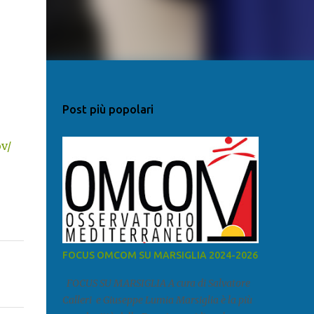
Post più popolari
v/
FOCUS OMCOM SU MARSIGLIA 2024-2026
FOCUS SU MARSIGLIA A cura di Salvatore
Calleri e Giuseppe Lumia Marsiglia è la più