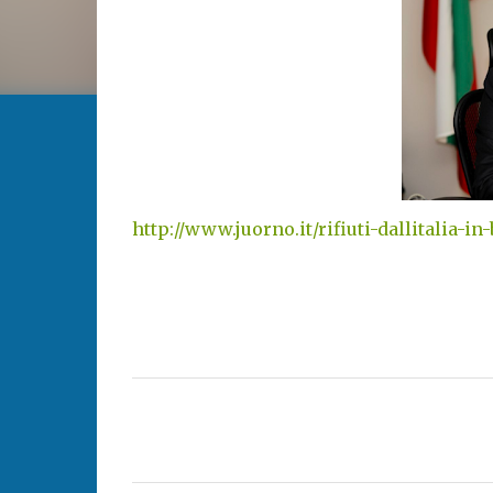
http://www.juorno.it/rifiuti-dallitalia-
C
o
m