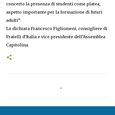
concerto la presenza di studenti come platea,
aspetto importante per la formazione di futuri
adulti”.
Lo dichiara Francesco Figliomeni, consigliere di
Fratelli d’Italia e vice presidente dell’Assemblea
Capitolina.
C
o
m
m
e