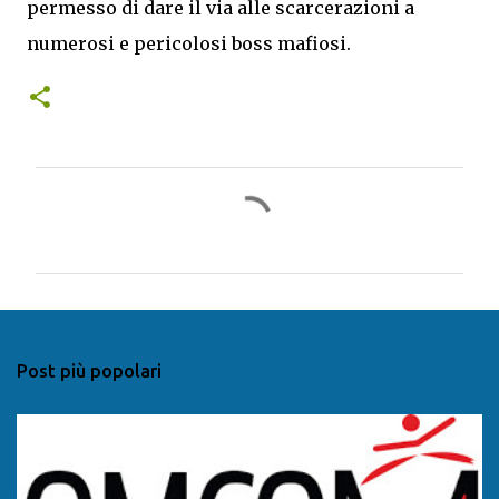
permesso di dare il via alle scarcerazioni a
numerosi e pericolosi boss mafiosi.
C
o
m
m
e
n
Post più popolari
t
i