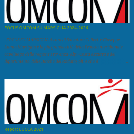
FOCUS OMCOM SU MARSIGLIA 2024-2026
FOCUS SU MARSIGLIA A cura di Salvatore Calleri e Giuseppe
Lumia Marsiglia è la più grande città della Francia meridionale,
capoluogo della regione Provenza-Alpi-Costa Azzurra e del
dipartimento delle Bocche del Rodano, oltre che il
primo porto della Francia, quarto del Mediterraneo e a livello
europeo. Ha 870 731 abitanti stimati nel 2021 e ben 1.895.600
come area metropolitana. Studiare quanto succede a Marsiglia è
molto importante per la geopolitica narcomafiosa perché
Marsiglia ha il porto in asse con la Corsica, Genova, Livorno e
Napoli e le banlieu gemellate con le periferie milanesi. Secondo il
rapporto della DCSA è uno dei principali scali del narcotraffico dal
sudamerica, in particolare Ecuador e Cile. Marsiglia è una città
multietnica, con un 40 per cento di islamici e nonostante questo e
Report LUCCA 2021
nonostante il forte tasso di criminalità che attira molti giovani,