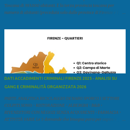
Toscana di 393.000 abitanti. È la terza provincia toscana per
numero di abitanti (preceduta solo dalle province di Firenze e Pisa)
ed è la sesta provincia toscana per superficie. Confina a ovest con il
mar Ligure, a nord - ovest con la provincia di Massa e Carrara, a
nord con l'Emilia-Romagna (province di Reggio Emilia e Modena),
a est con le province di Pistoia e di Firenze, a sud con la provincia di
Pisa. Si può suddividere la provincia in quattro zone: Ÿ la Piana di
Lucca Ÿ la Versilia Ÿ la Media Valle del Serchio Ÿ la Garfagnana
Fonte: wikipedia Presenze mafiose e criminali (principali) Le
presenze mafiose in provincia sono assai rilevanti. Si segnala che
nella relazione del 2001 della Commissione parlamentare
DATI ACCADIMENTI CRIMINALI FIRENZE 2025 - ANALISI SU
d’inchiesta sul fenomeno della mafia, si legge: “… ‘ndrangheta … a
GANG E CRIMINALITÀ ORGANIZZATA 2026
Livorno e Lucca agiscono i clan dei Fedele...” Dalla ricerc...
PARTE ANALITICA RICICLAGGIO DENARO SPORCO I SETTORI
COLPITI SONO: • RISTORAZIONE • ALBERGHI • B&B •
RIVENDITORI CON NEGOZI SENZA ACQUIRENTI • FARMACIA •
ATTIVITÀ VARIE Le 5 domande che bisogna porsi per capire e
comprendere se siamo di fronte ad un caso di riciclaggio sono: •