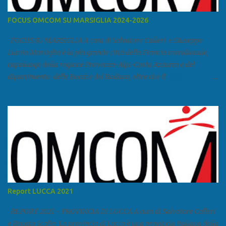
FOCUS OMCOM SU MARSIGLIA 2024-2026
FOCUS SU MARSIGLIA A cura di Salvatore Calleri e Giuseppe
Lumia Marsiglia è la più grande città della Francia meridionale,
capoluogo della regione Provenza-Alpi-Costa Azzurra e del
dipartimento delle Bocche del Rodano, oltre che il
primo porto della Francia, quarto del Mediterraneo e a livello
europeo. Ha 870 731 abitanti stimati nel 2021 e ben 1.895.600
come area metropolitana. Studiare quanto succede a Marsiglia è
molto importante per la geopolitica narcomafiosa perché
Marsiglia ha il porto in asse con la Corsica, Genova, Livorno e
Napoli e le banlieu gemellate con le periferie milanesi. Secondo il
rapporto della DCSA è uno dei principali scali del narcotraffico dal
sudamerica, in particolare Ecuador e Cile. Marsiglia è una città
multietnica, con un 40 per cento di islamici e nonostante questo e
Report LUCCA 2021
nonostante il forte tasso di criminalità che attira molti giovani,
emerge a prescindere dalla religione una forte identità ...
REPORT 2021 - PROVINCIA DI LUCCA A cura di Salvatore Calleri
e Renato Scalia La provincia di Lucca è una provincia italiana della