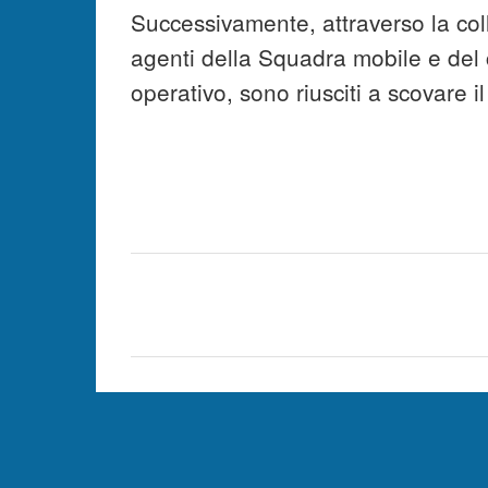
Successivamente, attraverso la colla
agenti della Squadra mobile e del 
operativo, sono riusciti a scovare i
C
o
m
m
e
n
t