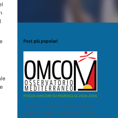
el
n
l
e
Post più popolari
ale
me
FOCUS OMCOM SU MARSIGLIA 2024-2026
FOCUS SU MARSIGLIA A cura di Salvatore
Calleri e Giuseppe Lumia Marsiglia è la più