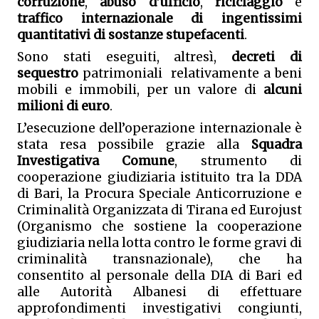
corruzione
, 
abuso d’ufficio
, 
riciclaggio
 e 
traffico internazionale di ingentissimi 
quantitativi di sostanze stupefacenti
.  
Sono stati eseguiti, altresì, 
decreti di 
sequestro
 patrimoniali  relativamente a beni 
mobili e immobili, per un valore di 
alcuni 
milioni di euro
.
L’esecuzione dell’operazione internazionale è 
stata resa possibile grazie alla 
Squadra 
Investigativa Comune
,
strumento di 
cooperazione giudiziaria istituito tra la DDA 
di Bari, la Procura Speciale Anticorruzione e 
Criminalità Organizzata di Tirana ed Eurojust 
(Organismo che sostiene la cooperazione 
giudiziaria nella lotta contro le forme gravi di 
criminalità transnazionale), che ha 
consentito al personale della DIA di Bari ed 
alle Autorità Albanesi di effettuare 
approfondimenti investigativi congiunti, 