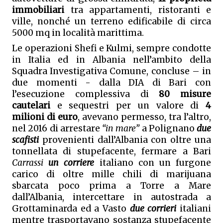
immobiliari
 tra appartamenti, ristoranti e 
ville, nonché un terreno edificabile di circa 
5000 mq in località marittima.
Le operazioni Shefi e Kulmi, sempre condotte 
in Italia ed in Albania nell’ambito della 
Squadra Investigativa Comune, concluse – in 
due momenti - dalla DIA di Bari con 
l’esecuzione complessiva di 
80 misure 
cautelari
 e sequestri per un valore di 
4 
milioni di euro
, avevano permesso, tra l’altro, 
nel 2016 di arrestare 
“in mare”
 a Polignano 
due 
scafisti
 provenienti dall’Albania con oltre una 
tonnellata di stupefacente, fermare a Bari 
Carrassi
un corriere
 italiano con un furgone 
carico di oltre mille chili di marijuana 
sbarcata poco prima a Torre a Mare 
dall’Albania, intercettare in autostrada a 
Grottaminarda ed a Vasto 
due corrieri
 italiani 
mentre trasportavano sostanza stupefacente 