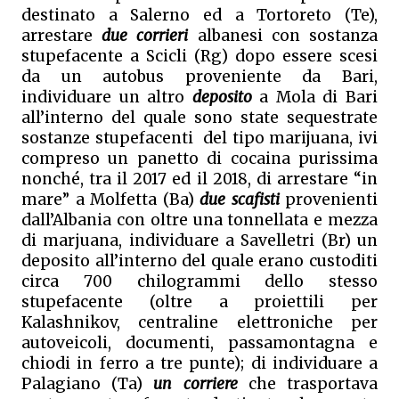
destinato a Salerno ed a Tortoreto (Te), 
arrestare 
due corrieri
 albanesi con sostanza 
stupefacente a Scicli (Rg) dopo essere scesi 
da un autobus proveniente da Bari, 
individuare un altro 
deposito
 a Mola di Bari 
all’interno del quale sono state sequestrate 
sostanze stupefacenti  del tipo marijuana, ivi 
compreso un panetto di cocaina purissima 
nonché, tra il 2017 ed il 2018, di arrestare “in 
mare” a Molfetta (Ba) 
due scafisti
 provenienti 
dall’Albania con oltre una tonnellata e mezza 
di marjuana, individuare a Savelletri (Br) un 
deposito all’interno del quale erano custoditi 
circa 700 chilogrammi dello stesso 
stupefacente (oltre a proiettili per 
Kalashnikov, centraline elettroniche per 
autoveicoli, documenti, passamontagna e 
chiodi in ferro a tre punte); di individuare a 
Palagiano (Ta) 
un corriere
 che trasportava 