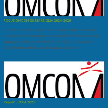
FOCUS OMCOM SU MARSIGLIA 2024-2026
FOCUS SU MARSIGLIA A cura di Salvatore Calleri e Giuseppe
Lumia Marsiglia è la più grande città della Francia meridionale,
capoluogo della regione Provenza-Alpi-Costa Azzurra e del
dipartimento delle Bocche del Rodano, oltre che il
primo porto della Francia, quarto del Mediterraneo e a livello
europeo. Ha 870 731 abitanti stimati nel 2021 e ben 1.895.600
come area metropolitana. Studiare quanto succede a Marsiglia è
molto importante per la geopolitica narcomafiosa perché
Marsiglia ha il porto in asse con la Corsica, Genova, Livorno e
Napoli e le banlieu gemellate con le periferie milanesi. Secondo il
rapporto della DCSA è uno dei principali scali del narcotraffico dal
sudamerica, in particolare Ecuador e Cile. Marsiglia è una città
multietnica, con un 40 per cento di islamici e nonostante questo e
Report LUCCA 2021
nonostante il forte tasso di criminalità che attira molti giovani,