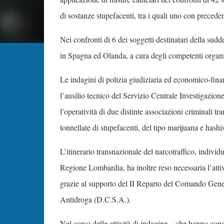
di sostanze stupefacenti, tra i quali uno con precede
Nei confronti di 6 dei soggetti destinatari della su
in Spagna ed Olanda, a cura degli competenti organi c
Le indagini di polizia giudiziaria ed economico-fina
l’ausilio tecnico del Servizio Centrale Investigazio
l’operatività di due distinte associazioni criminali 
tonnellate di stupefacenti, del tipo marijuana e hash
L’itinerario transnazionale del narcotraffico, individ
Regione Lombardia, ha inoltre reso necessaria l’attiv
grazie al supporto del II Reparto del Comando Gener
Antidroga (D.C.S.A.).
Nel corso delle attività di indagine – che hanno con