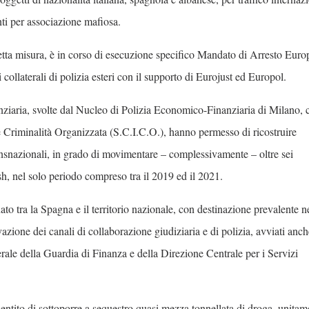
nti per associazione mafiosa.
ddetta misura, è in corso di esecuzione specifico Mandato di Arresto Euro
ollaterali di polizia esteri con il supporto di Eurojust ed Europol.
nziaria, svolte dal Nucleo di Polizia Economico-Finanziaria di Milano, 
ne Criminalità Organizzata (S.C.I.C.O.), hanno permesso di ricostruire
transnazionali, in grado di movimentare – complessivamente – oltre sei
ish, nel solo periodo compreso tra il 2019 ed il 2021.
uato tra la Spagna e il territorio nazionale, con destinazione prevalente n
azione dei canali di collaborazione giudiziaria e di polizia, avviati anch
ale della Guardia di Finanza e della Direzione Centrale per i Servizi
sentito di sottoporre a sequestro quasi mezza tonnellata di droga, unitam