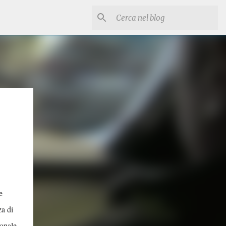
e
za di
ionale