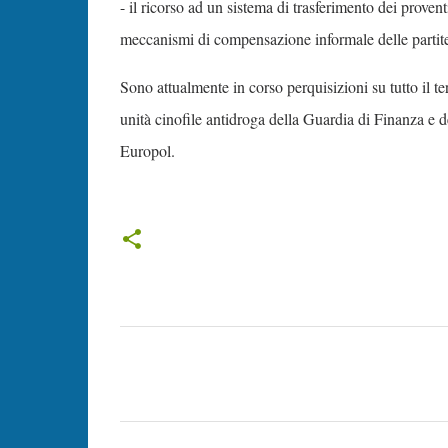
- il ricorso ad un sistema di trasferimento dei proventi
meccanismi di compensazione informale delle partite 
Sono attualmente in corso perquisizioni su tutto il te
unità cinofile antidroga della Guardia di Finanza e d
Europol.
C
o
m
m