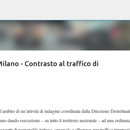
Passa ai contenuti principali
ano - Contrasto al traffico di
’ambito di un’attività di indagine coordinata dalla Direzione Distrettual
nno dando esecuzione – su tutto il territorio nazionale – ad una ordinan
oggetti di nazionalità italiana, spagnola e albanese, per traffico internaz