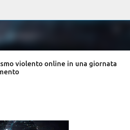
Passa ai contenuti principali
ismo violento online in una giornata
imento