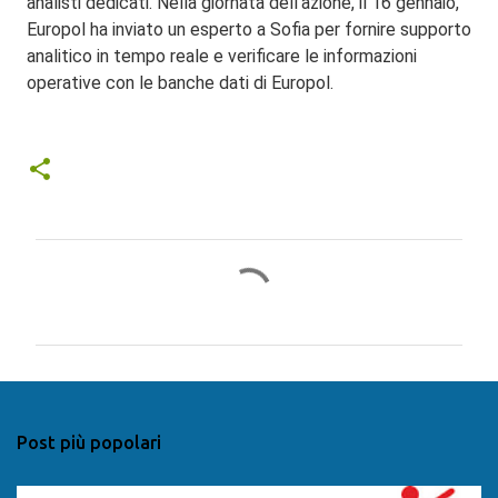
analisti dedicati.
Nella giornata dell'azione, il 16 gennaio,
Europol ha inviato un esperto a Sofia per fornire supporto
analitico in tempo reale e verificare le informazioni
operative con le banche dati di Europol.
C
o
m
m
e
n
Post più popolari
t
i