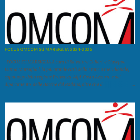
FOCUS OMCOM SU MARSIGLIA 2024-2026
FOCUS SU MARSIGLIA A cura di Salvatore Calleri e Giuseppe
Lumia Marsiglia è la più grande città della Francia meridionale,
capoluogo della regione Provenza-Alpi-Costa Azzurra e del
dipartimento delle Bocche del Rodano, oltre che il
primo porto della Francia, quarto del Mediterraneo e a livello
europeo. Ha 870 731 abitanti stimati nel 2021 e ben 1.895.600
come area metropolitana. Studiare quanto succede a Marsiglia è
molto importante per la geopolitica narcomafiosa perché
Marsiglia ha il porto in asse con la Corsica, Genova, Livorno e
Napoli e le banlieu gemellate con le periferie milanesi. Secondo il
rapporto della DCSA è uno dei principali scali del narcotraffico dal