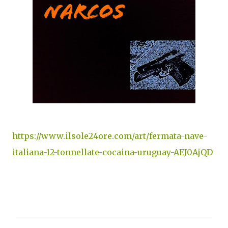
https://www.ilsole24ore.com/art/fermata-nave-
italiana-12-tonnellate-cocaina-uruguay-AEJ0AjQD