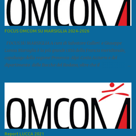
FOCUS OMCOM SU MARSIGLIA 2024-2026
FOCUS SU MARSIGLIA A cura di Salvatore Calleri e Giuseppe
Lumia Marsiglia è la più grande città della Francia meridionale,
capoluogo della regione Provenza-Alpi-Costa Azzurra e del
dipartimento delle Bocche del Rodano, oltre che il
primo porto della Francia, quarto del Mediterraneo e a livello
europeo. Ha 870 731 abitanti stimati nel 2021 e ben 1.895.600
come area metropolitana. Studiare quanto succede a Marsiglia è
molto importante per la geopolitica narcomafiosa perché
Marsiglia ha il porto in asse con la Corsica, Genova, Livorno e
Napoli e le banlieu gemellate con le periferie milanesi. Secondo il
rapporto della DCSA è uno dei principali scali del narcotraffico dal
sudamerica, in particolare Ecuador e Cile. Marsiglia è una città
multietnica, con un 40 per cento di islamici e nonostante questo e
Report LUCCA 2021